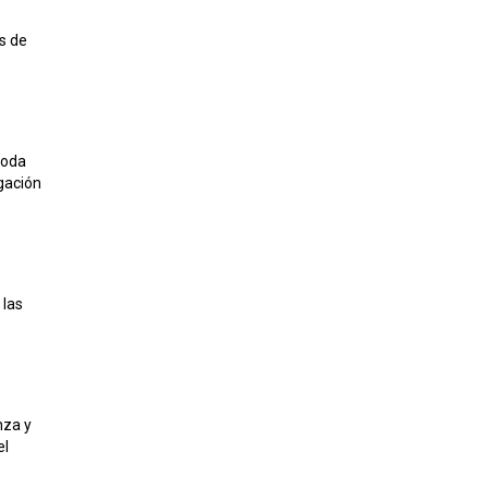
s de
toda
igación
 las
nza y
el