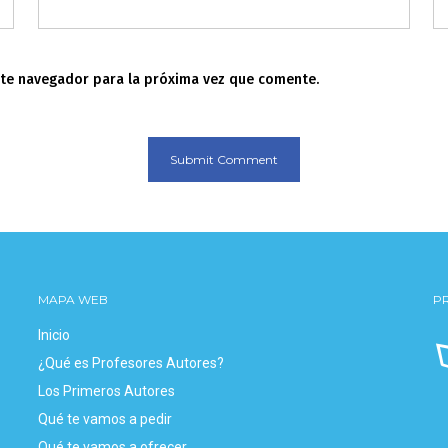
ste navegador para la próxima vez que comente.
MAPA WEB
P
Inicio
¿Qué es Profesores Autores?
Los Primeros Autores
Qué te vamos a pedir
Qué te vamos a ofrecer