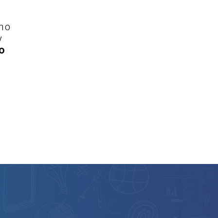
 no
y
to