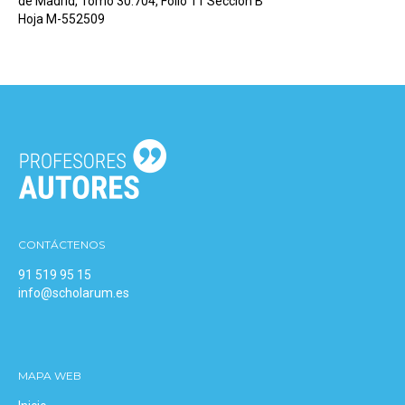
de Madrid, Tomo 30.704, Folio 11 Sección B
Hoja M-552509
CONTÁCTENOS
91 519 95 15
info@scholarum.es
MAPA WEB